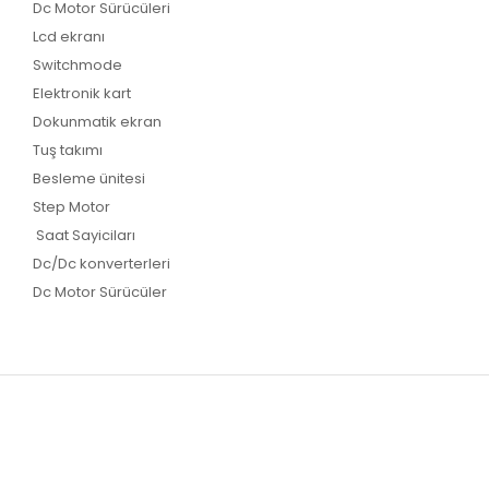
Dc Motor Sürücüleri
Lcd ekranı
Switchmode
Elektronik kart
Dokunmatik ekran
Tuş takımı
Besleme ünitesi
Step Motor
Saat Sayiciları
Dc/Dc konverterleri
Dc Motor Sürücüler