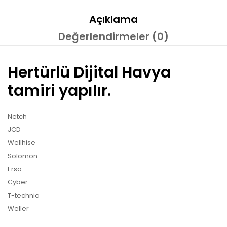
Açıklama
Değerlendirmeler (0)
Hertürlü Dijital Havya
tamiri yapılır.
Netch
JCD
Wellhise
Solomon
Ersa
Cyber
T-technic
Weller