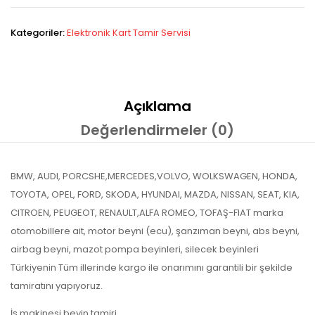
Kategoriler:
Elektronik Kart Tamir Servisi
Açıklama
Değerlendirmeler (0)
BMW, AUDI, PORCSHE,MERCEDES,VOLVO, WOLKSWAGEN, HONDA,
TOYOTA, OPEL, FORD, SKODA, HYUNDAI, MAZDA, NISSAN, SEAT, KIA,
CITROEN, PEUGEOT, RENAULT,ALFA ROMEO, TOFAŞ-FIAT marka
otomobillere ait, motor beyni (ecu), şanzıman beyni, abs beyni,
airbag beyni, mazot pompa beyinleri, silecek beyinleri
Türkiyenin Tüm illerinde kargo ile onarımını garantili bir şekilde
tamiratını yapıyoruz.
İş makinesi beyin tamiri