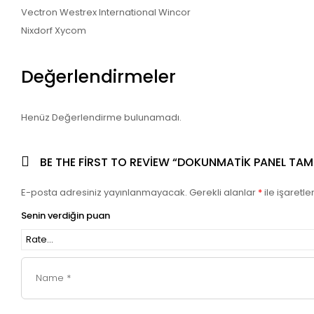
Vectron Westrex International Wincor
Nixdorf Xycom
Değerlendirmeler
Henüz Değerlendirme bulunamadı.
BE THE FIRST TO REVIEW “DOKUNMATIK PANEL TAMI
E-posta adresiniz yayınlanmayacak.
Gerekli alanlar
*
ile işaretle
Senin verdiğin puan