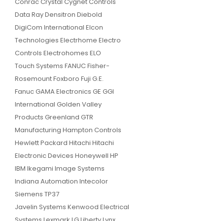
Conrac Crystal Cygnet Controls
Data Ray Densitron Diebold
DigiCom International Elcon
Technologies Electrhome Electro
Controls Electrohomes ELO
Touch Systems FANUC Fisher-
Rosemount Foxboro Fuji G.E.
Fanuc GAMA Electronics GE GGI
International Golden Valley
Products Greenland GTR
Manufacturing Hampton Controls
Hewlett Packard Hitachi Hitachi
Electronic Devices Honeywell HP
IBM Ikegami Image Systems
Indiana Automation Intecolor
Siemens TP37
Javelin Systems Kenwood Electrical
Systems Lexmark LG Liberty Lynx