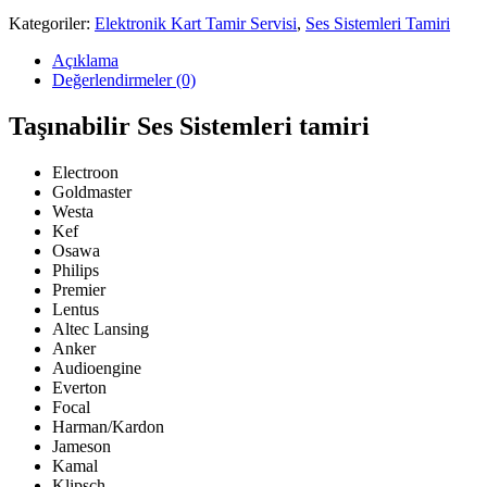
Kategoriler:
Elektronik Kart Tamir Servisi
,
Ses Sistemleri Tamiri
Açıklama
Değerlendirmeler (0)
Taşınabilir Ses Sistemleri tamiri
Electroon
Goldmaster
Westa
Kef
Osawa
Philips
Premier
Lentus
Altec Lansing
Anker
Audioengine
Everton
Focal
Harman/Kardon
Jameson
Kamal
Klipsch