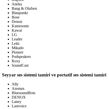
Aneka
Bang & Olufsen
Blaupunkt
Bose
Denon
Kamosonic
Kawai
LG
Leader
Leitz
Mikado
Pioneer
Podspeakers
Roxy
SoundCast
Seyyar ses sistemi tamiri ve portatif ses sistemi tamiri
Ally
Azemax
BluesoundBots
DENOX
Laney
Lastvoice