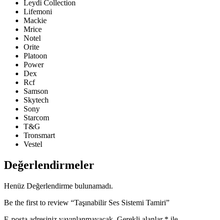
Leydi Collection
Lifemoni
Mackie
Mrice
Notel
Orite
Platoon
Power
Dex
Rcf
Samson
Skytech
Sony
Starcom
T&G
Tronsmart
Vestel
Değerlendirmeler
Henüz Değerlendirme bulunamadı.
Be the first to review “Taşınabilir Ses Sistemi Tamiri”
E-posta adresiniz yayınlanmayacak.
Gerekli alanlar
*
ile