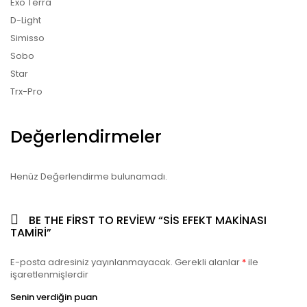
Exo Terra
D-Light
Simisso
Sobo
Star
Trx-Pro
Değerlendirmeler
Henüz Değerlendirme bulunamadı.
BE THE FIRST TO REVIEW “SIS EFEKT MAKINASI
TAMIRI”
E-posta adresiniz yayınlanmayacak.
Gerekli alanlar
*
ile
işaretlenmişlerdir
Senin verdiğin puan