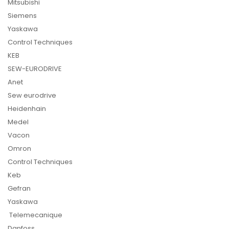
Mitsubishi
Siemens
Yaskawa
Control Techniques
KEB
SEW-EURODRIVE
Anet
Sew eurodrive
Heidenhain
Medel
Vacon
Omron
Control Techniques
Keb
Gefran
Yaskawa
Telemecanique
Danfoss