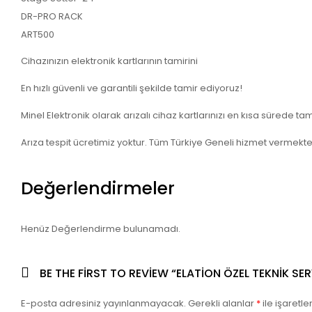
DR-PRO RACK
ART500
Cihazınızın elektronik kartlarının tamirini
En hızlı güvenli ve garantili şekilde tamir ediyoruz!
Minel Elektronik olarak arızalı cihaz kartlarınızı en kısa sürede tam
Arıza tespit ücretimiz yoktur. Tüm Türkiye Geneli hizmet vermekteyiz
Değerlendirmeler
Henüz Değerlendirme bulunamadı.
BE THE FIRST TO REVIEW “ELATION ÖZEL TEKNIK SER
E-posta adresiniz yayınlanmayacak.
Gerekli alanlar
*
ile işaretle