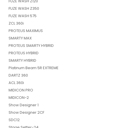
FUZE WASH Z120
FUZE WASH Z350
FUZE WASH 575
ZCL 360i
PROTEUS MAXIMUS
SMARTY MAX
PROTEUS SMARTY HYBRID
PROTEUS HYBRID
SMARTY HYBRID
Platinum Beam 5R EXTREME
DARTZ 360
ACL 360i
MIDICON PRO
MIDICON-2
Show Designer 1
Show Designer 2CF
SDC12
Stage Setter-24